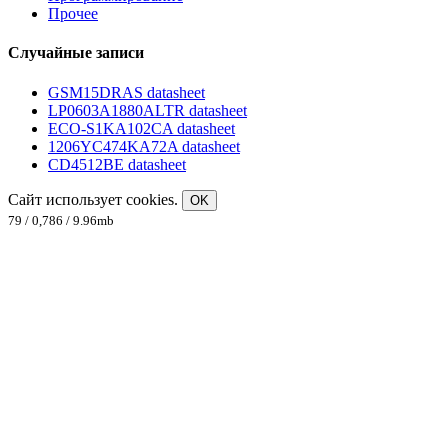
Прочее
Случайные записи
GSM15DRAS datasheet
LP0603A1880ALTR datasheet
ECO-S1KA102CA datasheet
1206YC474KA72A datasheet
CD4512BE datasheet
Сайт использует cookies.
OK
79 / 0,786 / 9.96mb