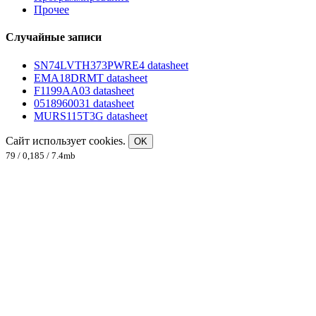
Прочее
Случайные записи
SN74LVTH373PWRE4 datasheet
EMA18DRMT datasheet
F1199AA03 datasheet
0518960031 datasheet
MURS115T3G datasheet
Сайт использует cookies.
OK
79 / 0,185 / 7.4mb