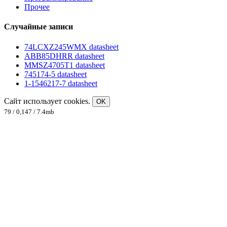
Прочее
Случайные записи
74LCXZ245WMX datasheet
ABB85DHRR datasheet
MMSZ4705T1 datasheet
745174-5 datasheet
1-1546217-7 datasheet
Сайт использует cookies.
OK
79 / 0,147 / 7.4mb