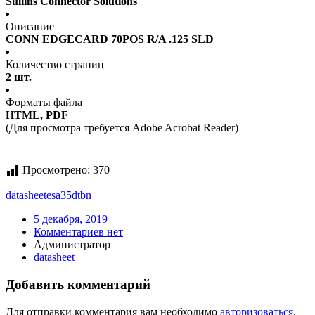
Sullins Connector Solutions
Описание
CONN EDGECARD 70POS R/A .125 SLD
Количество страниц
2 шт.
Форматы файла
HTML, PDF
(Для просмотра требуется Adobe Acrobat Reader)
Просмотрено:
370
datasheet
esa35dtbn
5 декабря, 2019
Комментариев нет
Администратор
datasheet
Добавить комментарий
Для отправки комментария вам необходимо
авторизоваться
.