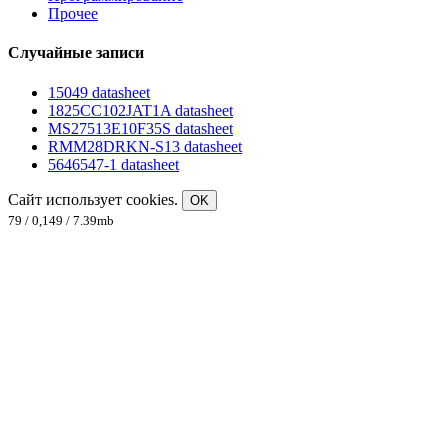
Прочее
Случайные записи
15049 datasheet
1825CC102JAT1A datasheet
MS27513E10F35S datasheet
RMM28DRKN-S13 datasheet
5646547-1 datasheet
Сайт использует cookies.
OK
79 / 0,149 / 7.39mb