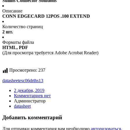
Sullins Connector Solutions
Описание
CONN EDGECARD 12POS .100 EXTEND
Количество страниц
2 шт.
Форматы файла
HTML, PDF
(Для просмотра требуется Adobe Acrobat Reader)
Просмотрено:
237
datasheet
esc06drths13
2 декабря, 2019
Комментариев нет
Администратор
datasheet
Добавить комментарий
Для отправки комментария вам необходимо
авторизоваться
.