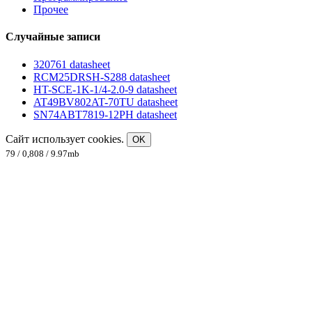
Прочее
Случайные записи
320761 datasheet
RCM25DRSH-S288 datasheet
HT-SCE-1K-1/4-2.0-9 datasheet
AT49BV802AT-70TU datasheet
SN74ABT7819-12PH datasheet
Сайт использует cookies.
OK
79 / 0,808 / 9.97mb