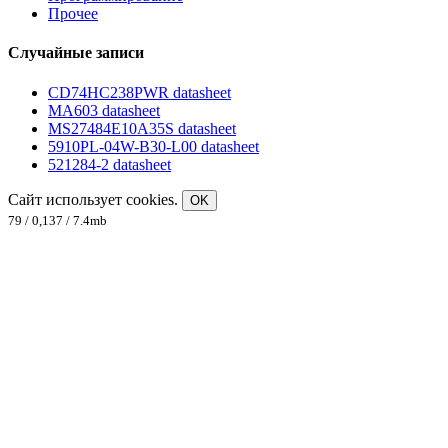
Прочее
Случайные записи
CD74HC238PWR datasheet
MA603 datasheet
MS27484E10A35S datasheet
5910PL-04W-B30-L00 datasheet
521284-2 datasheet
Сайт использует cookies.
OK
79 / 0,137 / 7.4mb