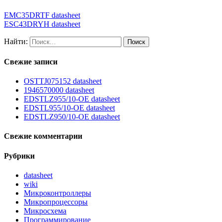
EMC35DRTF datasheet
ESC43DRYH datasheet
Найти:
Свежие записи
OSTTJ075152 datasheet
1946570000 datasheet
EDSTLZ955/10-OE datasheet
EDSTL955/10-OE datasheet
EDSTLZ950/10-OE datasheet
Свежие комментарии
Рубрики
datasheet
wiki
Микроконтроллеры
Микропроцессоры
Микросхема
Программирование