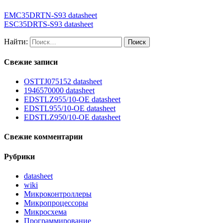
EMC35DRTN-S93 datasheet
ESC35DRTS-S93 datasheet
Найти:
Свежие записи
OSTTJ075152 datasheet
1946570000 datasheet
EDSTLZ955/10-OE datasheet
EDSTL955/10-OE datasheet
EDSTLZ950/10-OE datasheet
Свежие комментарии
Рубрики
datasheet
wiki
Микроконтроллеры
Микропроцессоры
Микросхема
Программирование