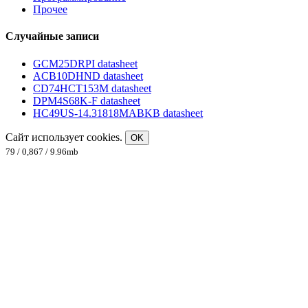
Прочее
Случайные записи
GCM25DRPI datasheet
ACB10DHND datasheet
CD74HCT153M datasheet
DPM4S68K-F datasheet
HC49US-14.31818MABKB datasheet
Сайт использует cookies.
OK
79 / 0,867 / 9.96mb