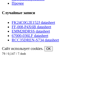
Прочее
Случайные записи
FK24C0G2E152J datasheet
FF-008-P4X6B datasheet
EMM28DRSS datasheet
67000-036LF datasheet
RCC35DREN-S734 datasheet
Сайт использует cookies.
OK
79 / 0,147 / 7.4mb