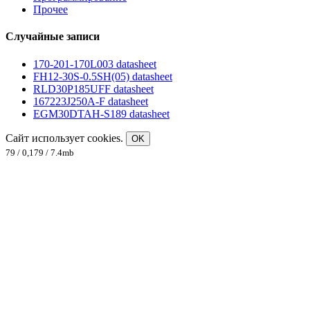
Прочее
Случайные записи
170-201-170L003 datasheet
FH12-30S-0.5SH(05) datasheet
RLD30P185UFF datasheet
167223J250A-F datasheet
EGM30DTAH-S189 datasheet
Сайт использует cookies.
OK
79 / 0,179 / 7.4mb