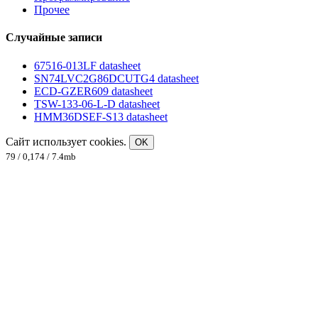
Прочее
Случайные записи
67516-013LF datasheet
SN74LVC2G86DCUTG4 datasheet
ECD-GZER609 datasheet
TSW-133-06-L-D datasheet
HMM36DSEF-S13 datasheet
Сайт использует cookies.
OK
79 / 0,174 / 7.4mb