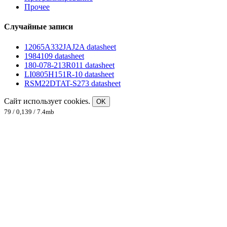
Прочее
Случайные записи
12065A332JAJ2A datasheet
1984109 datasheet
180-078-213R011 datasheet
LI0805H151R-10 datasheet
RSM22DTAT-S273 datasheet
Сайт использует cookies.
OK
79 / 0,139 / 7.4mb