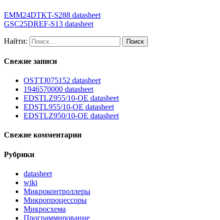
EMM24DTKT-S288 datasheet
GSC25DREF-S13 datasheet
Найти:
Свежие записи
OSTTJ075152 datasheet
1946570000 datasheet
EDSTLZ955/10-OE datasheet
EDSTL955/10-OE datasheet
EDSTLZ950/10-OE datasheet
Свежие комментарии
Рубрики
datasheet
wiki
Микроконтроллеры
Микропроцессоры
Микросхема
Программирование