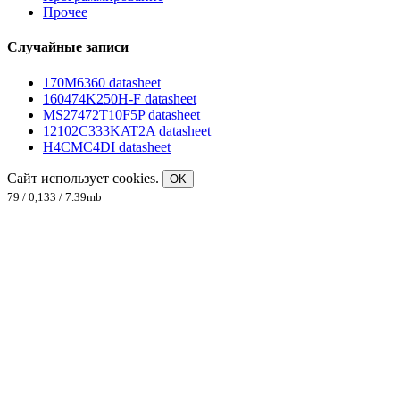
Прочее
Случайные записи
170M6360 datasheet
160474K250H-F datasheet
MS27472T10F5P datasheet
12102C333KAT2A datasheet
H4CMC4DI datasheet
Сайт использует cookies.
OK
79 / 0,133 / 7.39mb