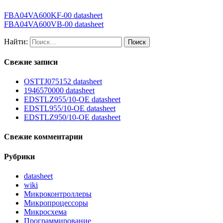
FBA04VA600KF-00 datasheet
FBA04VA600VB-00 datasheet
Найти:
Свежие записи
OSTTJ075152 datasheet
1946570000 datasheet
EDSTLZ955/10-OE datasheet
EDSTL955/10-OE datasheet
EDSTLZ950/10-OE datasheet
Свежие комментарии
Рубрики
datasheet
wiki
Микроконтроллеры
Микропроцессоры
Микросхема
Программирование