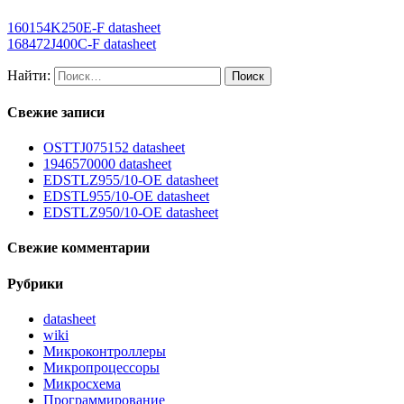
160154K250E-F datasheet
168472J400C-F datasheet
Найти:
Свежие записи
OSTTJ075152 datasheet
1946570000 datasheet
EDSTLZ955/10-OE datasheet
EDSTL955/10-OE datasheet
EDSTLZ950/10-OE datasheet
Свежие комментарии
Рубрики
datasheet
wiki
Микроконтроллеры
Микропроцессоры
Микросхема
Программирование