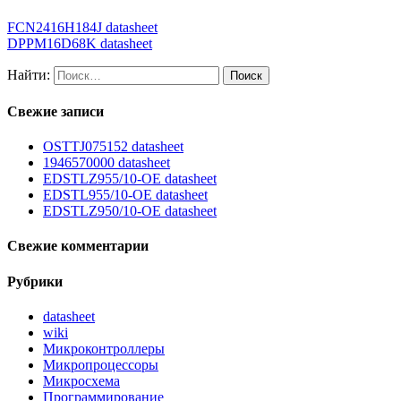
FCN2416H184J datasheet
DPPM16D68K datasheet
Найти:
Свежие записи
OSTTJ075152 datasheet
1946570000 datasheet
EDSTLZ955/10-OE datasheet
EDSTL955/10-OE datasheet
EDSTLZ950/10-OE datasheet
Свежие комментарии
Рубрики
datasheet
wiki
Микроконтроллеры
Микропроцессоры
Микросхема
Программирование