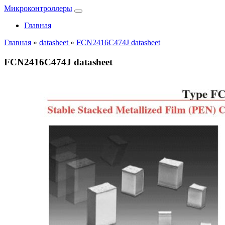
Микроконтроллеры
Главная
Главная
»
datasheet
»
FCN2416C474J datasheet
FCN2416C474J datasheet