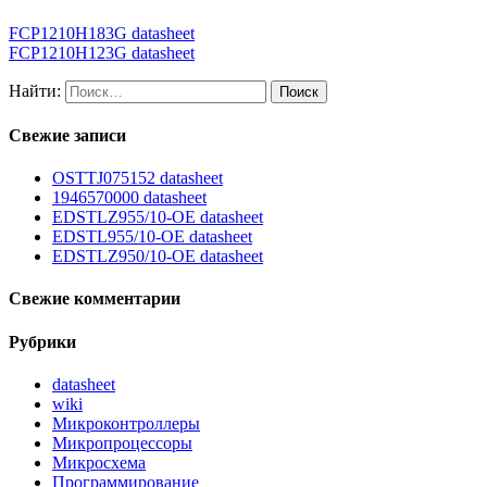
FCP1210H183G datasheet
FCP1210H123G datasheet
Найти:
Свежие записи
OSTTJ075152 datasheet
1946570000 datasheet
EDSTLZ955/10-OE datasheet
EDSTL955/10-OE datasheet
EDSTLZ950/10-OE datasheet
Свежие комментарии
Рубрики
datasheet
wiki
Микроконтроллеры
Микропроцессоры
Микросхема
Программирование