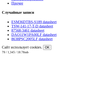
Прочее
Случайные записи
ESM36DTBS-S189 datasheet
TSW-141-17-T-D datasheet
87568-3461 datasheet
DAO11W1PA00LF datasheet
8638PSC2005LF datasheet
Сайт использует cookies.
OK
79 / 1,345 / 18.78mb