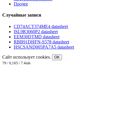
Прочее
Случайные записи
CD74ACT374ME4 datasheet
ISL9R3060P2 datasheet
EEM30DTMD datasheet
RBB91DHFN-S578 datasheet
HSCSAND005PA7A5 datasheet
Сайт использует cookies.
OK
79 / 0,165 / 7.4mb