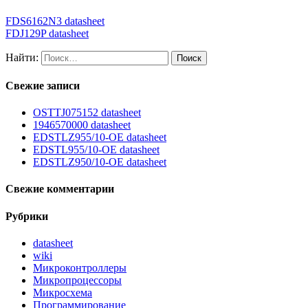
FDS6162N3 datasheet
FDJ129P datasheet
Найти:
Свежие записи
OSTTJ075152 datasheet
1946570000 datasheet
EDSTLZ955/10-OE datasheet
EDSTL955/10-OE datasheet
EDSTLZ950/10-OE datasheet
Свежие комментарии
Рубрики
datasheet
wiki
Микроконтроллеры
Микропроцессоры
Микросхема
Программирование