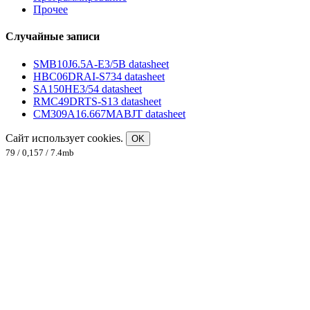
Прочее
Случайные записи
SMB10J6.5A-E3/5B datasheet
HBC06DRAI-S734 datasheet
SA150HE3/54 datasheet
RMC49DRTS-S13 datasheet
CM309A16.667MABJT datasheet
Сайт использует cookies.
OK
79 / 0,157 / 7.4mb