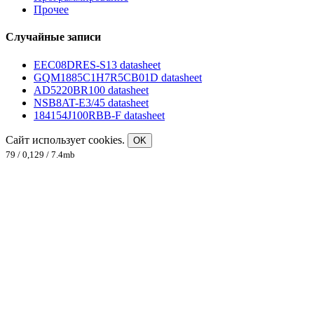
Прочее
Случайные записи
EEC08DRES-S13 datasheet
GQM1885C1H7R5CB01D datasheet
AD5220BR100 datasheet
NSB8AT-E3/45 datasheet
184154J100RBB-F datasheet
Сайт использует cookies.
OK
79 / 0,129 / 7.4mb