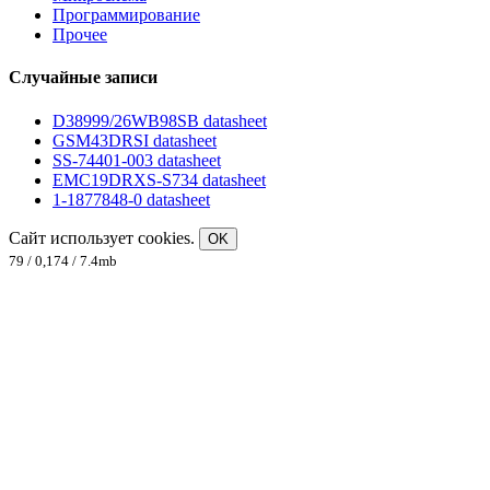
Программирование
Прочее
Случайные записи
D38999/26WB98SB datasheet
GSM43DRSI datasheet
SS-74401-003 datasheet
EMC19DRXS-S734 datasheet
1-1877848-0 datasheet
Сайт использует cookies.
OK
79 / 0,174 / 7.4mb