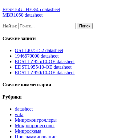
FESF16GTHE3/45 datasheet
MBR1050 datasheet
Найти:
Свежие записи
OSTTJ075152 datasheet
1946570000 datasheet
EDSTLZ955/10-OE datasheet
EDSTL955/10-OE datasheet
EDSTLZ950/10-OE datasheet
Свежие комментарии
Рубрики
datasheet
wiki
Микроконтроллеры
Микропроцессоры
Микросхема
Программирование