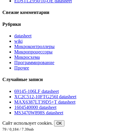
EDSTLZ950/10-OE datasheet
Свежие комментарии
Рубрики
datasheet
wiki
Микроконтроллеры
Микропроцессоры
Микросхема
Программирование
Прочее
Случайные записи
69145-106LF datasheet
XC2C512-10FTG256I datasheet
MAX6387LT39D5+T datasheet
1604540000 datasheet
MS3470W898S datasheet
Сайт использует cookies.
OK
79 / 0,184 / 7.39mb