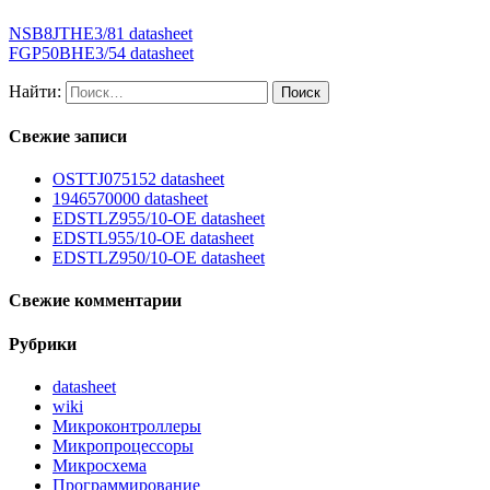
NSB8JTHE3/81 datasheet
FGP50BHE3/54 datasheet
Найти:
Свежие записи
OSTTJ075152 datasheet
1946570000 datasheet
EDSTLZ955/10-OE datasheet
EDSTL955/10-OE datasheet
EDSTLZ950/10-OE datasheet
Свежие комментарии
Рубрики
datasheet
wiki
Микроконтроллеры
Микропроцессоры
Микросхема
Программирование