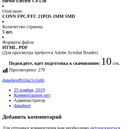
Hirose Electric Co Ltd
Описание
CONN FPC/FFC 21POS 1MM SMD
Количество страниц
5 шт.
Форматы файла
HTML, PDF
(Для просмотра требуется Adobe Acrobat Reader)
10
Подождите, идет подготовка к скачиванию:
сек.
Просмотрено:
279
datasheet
fh10a21s1shb
25 ноября, 2019
Комментариев нет
Администратор
datasheet
Добавить комментарий
Для отправки комментария вам необходимо
авторизоваться
.