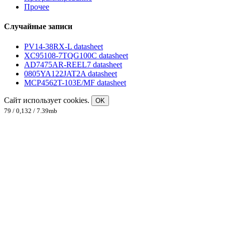
Прочее
Случайные записи
PV14-38RX-L datasheet
XC95108-7TQG100C datasheet
AD7475AR-REEL7 datasheet
0805YA122JAT2A datasheet
MCP4562T-103E/MF datasheet
Сайт использует cookies.
OK
79 / 0,132 / 7.39mb