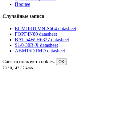
Прочее
Случайные записи
ECM10DTMN-S664 datasheet
FQPF4N80 datasheet
BAT 54W H6327 datasheet
S1/0-38R-X datasheet
ABM15DTMD datasheet
Сайт использует cookies.
OK
79 / 0,143 / 7.4mb