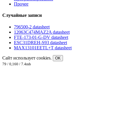
Прочее
Случайные записи
796500-2 datasheet
12063C474MAZ2A datasheet
FTE-173-01-G-DV datasheet
ESC31DREH-S93 datasheet
MAX13101EETL+T datasheet
Сайт использует cookies.
OK
79 / 0,160 / 7.4mb