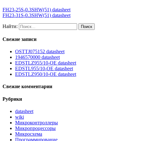
FH23-25S-0.3SHW(51) datasheet
FH23-31S-0.3SHW(51) datasheet
Найти:
Свежие записи
OSTTJ075152 datasheet
1946570000 datasheet
EDSTLZ955/10-OE datasheet
EDSTL955/10-OE datasheet
EDSTLZ950/10-OE datasheet
Свежие комментарии
Рубрики
datasheet
wiki
Микроконтроллеры
Микропроцессоры
Микросхема
Программирование