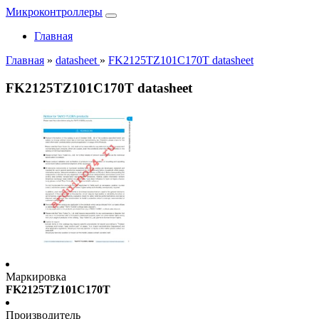
Микроконтроллеры
Главная
Главная
»
datasheet
»
FK2125TZ101C170T datasheet
FK2125TZ101C170T datasheet
Маркировка
FK2125TZ101C170T
Производитель