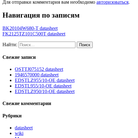
Для отправки комментария вам необходимо
авторизоваться
.
Навигация по записям
BK20104W680-T datasheet
FK2125TZ101C500T datasheet
Найти:
Свежие записи
OSTTJ075152 datasheet
1946570000 datasheet
EDSTLZ955/10-OE datasheet
EDSTL955/10-OE datasheet
EDSTLZ950/10-OE datasheet
Свежие комментарии
Рубрики
datasheet
wiki