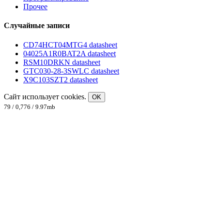
Прочее
Случайные записи
CD74HCT04MTG4 datasheet
04025A1R0BAT2A datasheet
RSM10DRKN datasheet
GTC030-28-3SWLC datasheet
X9C103SZT2 datasheet
Сайт использует cookies.
OK
79 / 0,776 / 9.97mb