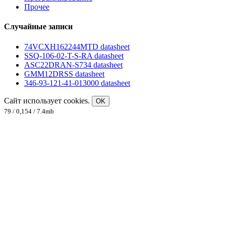
Прочее
Случайные записи
74VCXH162244MTD datasheet
SSQ-106-02-T-S-RA datasheet
ASC22DRAN-S734 datasheet
GMM12DRSS datasheet
346-93-121-41-013000 datasheet
Сайт использует cookies.
OK
79 / 0,154 / 7.4mb