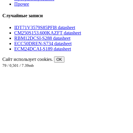
Прочее
Случайные записи
IDT71V3579S85PFI8 datasheet
CM250S153.600KAZFT datasheet
RBM12DCSI-S288 datasheet
ECC50DREN-S734 datasheet
ECM24DCAI-S189 datasheet
Сайт использует cookies.
OK
79 / 0,501 / 7.39mb