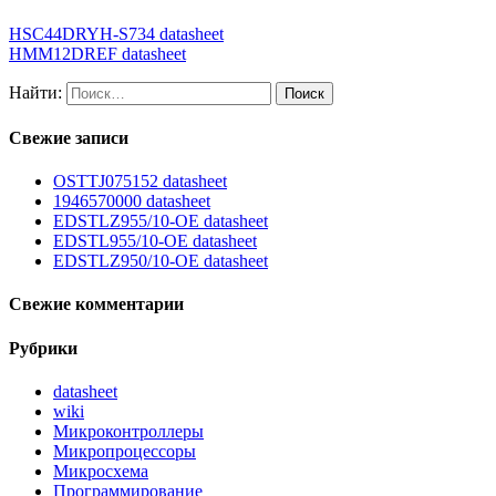
HSC44DRYH-S734 datasheet
HMM12DREF datasheet
Найти:
Свежие записи
OSTTJ075152 datasheet
1946570000 datasheet
EDSTLZ955/10-OE datasheet
EDSTL955/10-OE datasheet
EDSTLZ950/10-OE datasheet
Свежие комментарии
Рубрики
datasheet
wiki
Микроконтроллеры
Микропроцессоры
Микросхема
Программирование