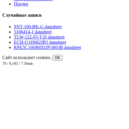
Прочее
Случайные записи
SNT-100-BK-G datasheet
5106414-1 datasheet
TLW-122-05-T-D datasheet
ECH-U1H682JB5 datasheet
RPE5C1H6R0D2P1B03B datasheet
Сайт использует cookies.
OK
79 / 0,195 / 7.39mb