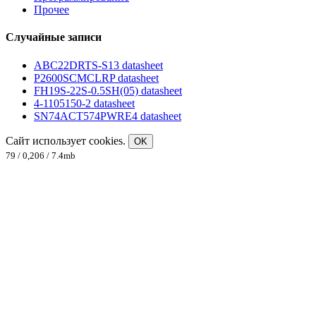
Прочее
Случайные записи
ABC22DRTS-S13 datasheet
P2600SCMCLRP datasheet
FH19S-22S-0.5SH(05) datasheet
4-1105150-2 datasheet
SN74ACT574PWRE4 datasheet
Сайт использует cookies.
OK
79 / 0,206 / 7.4mb