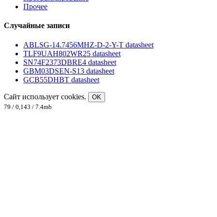
Прочее
Случайные записи
ABLSG-14.7456MHZ-D-2-Y-T datasheet
TLF9UAH802WR25 datasheet
SN74F2373DBRE4 datasheet
GBM03DSEN-S13 datasheet
GCB55DHBT datasheet
Сайт использует cookies.
OK
79 / 0,143 / 7.4mb