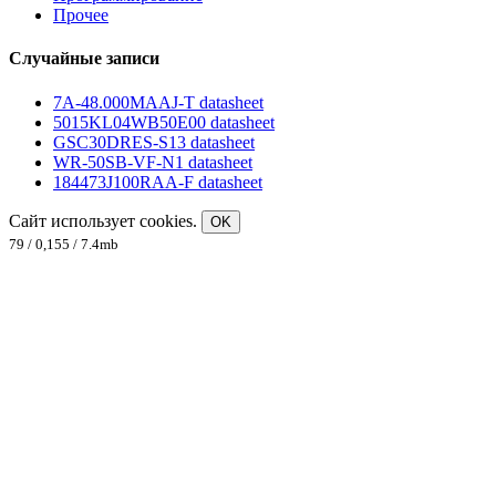
Прочее
Случайные записи
7A-48.000MAAJ-T datasheet
5015KL04WB50E00 datasheet
GSC30DRES-S13 datasheet
WR-50SB-VF-N1 datasheet
184473J100RAA-F datasheet
Сайт использует cookies.
OK
79 / 0,155 / 7.4mb