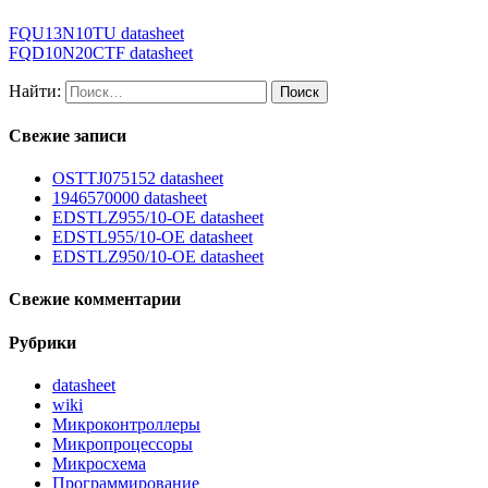
FQU13N10TU datasheet
FQD10N20CTF datasheet
Найти:
Свежие записи
OSTTJ075152 datasheet
1946570000 datasheet
EDSTLZ955/10-OE datasheet
EDSTL955/10-OE datasheet
EDSTLZ950/10-OE datasheet
Свежие комментарии
Рубрики
datasheet
wiki
Микроконтроллеры
Микропроцессоры
Микросхема
Программирование