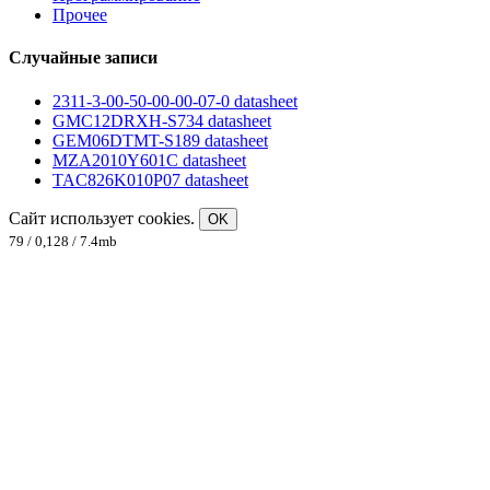
Прочее
Случайные записи
2311-3-00-50-00-00-07-0 datasheet
GMC12DRXH-S734 datasheet
GEM06DTMT-S189 datasheet
MZA2010Y601C datasheet
TAC826K010P07 datasheet
Сайт использует cookies.
OK
79 / 0,128 / 7.4mb