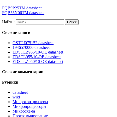
FQB9P25TM datasheet
FQB55N06TM datasheet
Найти:
Свежие записи
OSTTJ075152 datasheet
1946570000 datasheet
EDSTLZ955/10-OE datasheet
EDSTL955/10-OE datasheet
EDSTLZ950/10-OE datasheet
Свежие комментарии
Рубрики
datasheet
wiki
Микроконтроллеры
Микропроцессоры
Микросхема
Программирование