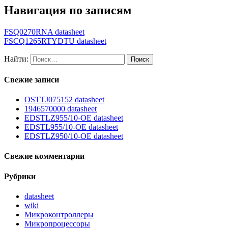
Навигация по записям
FSQ0270RNA datasheet
FSCQ1265RTYDTU datasheet
Найти:
Свежие записи
OSTTJ075152 datasheet
1946570000 datasheet
EDSTLZ955/10-OE datasheet
EDSTL955/10-OE datasheet
EDSTLZ950/10-OE datasheet
Свежие комментарии
Рубрики
datasheet
wiki
Микроконтроллеры
Микропроцессоры