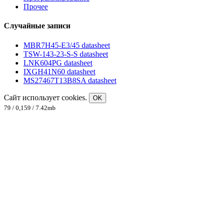
Прочее
Случайные записи
MBR7H45-E3/45 datasheet
TSW-143-23-S-S datasheet
LNK604PG datasheet
IXGH41N60 datasheet
MS27467T13B8SA datasheet
Сайт использует cookies.
OK
79 / 0,159 / 7.42mb