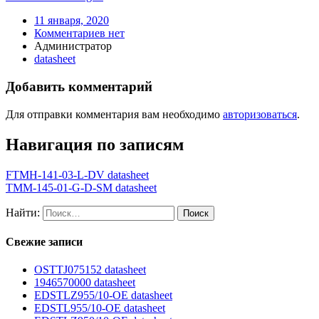
11 января, 2020
Комментариев нет
Администратор
datasheet
Добавить комментарий
Для отправки комментария вам необходимо
авторизоваться
.
Навигация по записям
FTMH-141-03-L-DV datasheet
TMM-145-01-G-D-SM datasheet
Найти:
Свежие записи
OSTTJ075152 datasheet
1946570000 datasheet
EDSTLZ955/10-OE datasheet
EDSTL955/10-OE datasheet