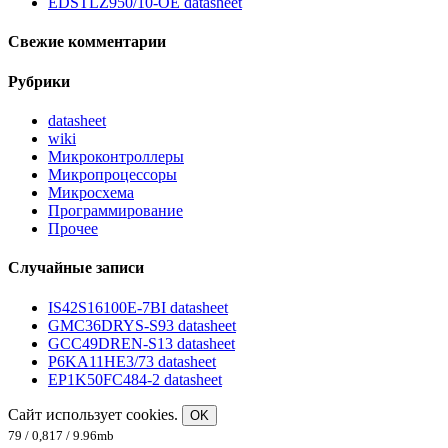
EDSTLZ950/10-OE datasheet
Свежие комментарии
Рубрики
datasheet
wiki
Микроконтроллеры
Микропроцессоры
Микросхема
Программирование
Прочее
Случайные записи
IS42S16100E-7BI datasheet
GMC36DRYS-S93 datasheet
GCC49DREN-S13 datasheet
P6KA11HE3/73 datasheet
EP1K50FC484-2 datasheet
Сайт использует cookies.
OK
79 / 0,817 / 9.96mb